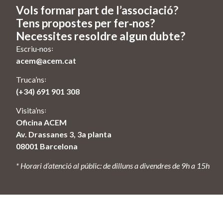
Vols formar part de l’associació?
Tens propostes per fer‑nos?
Necessites resoldre algun dubte?
Escriu‑nos꞉
acem@acem.cat
Truca’ns꞉
(+34) 691 901 308
Visita’ns꞉
Oficina ACEM
Av. Drassanes 3, 3a planta
08001 Barcelona
* Horari d’atenció al públic: de dilluns a divendres de 9h a 15h