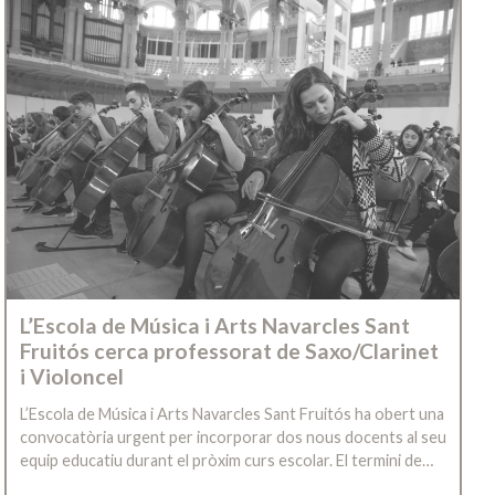
L’Escola de Música i Arts Navarcles Sant
Fruitós cerca professorat de Saxo/Clarinet
i Violoncel
L’Escola de Música i Arts Navarcles Sant Fruitós ha obert una
convocatòria urgent per incorporar dos nous docents al seu
equip educatiu durant el pròxim curs escolar. El termini de…