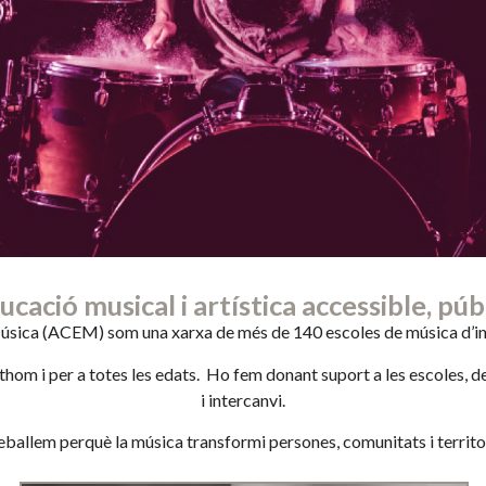
ció musical i artística accessible, públ
úsica (ACEM) som una xarxa de més de 140 escoles de música d’ini
thom i per a totes les edats.
Ho fem donant suport a les escoles, de
i intercanvi.
eballem perquè la música transformi persones, comunitats i territor