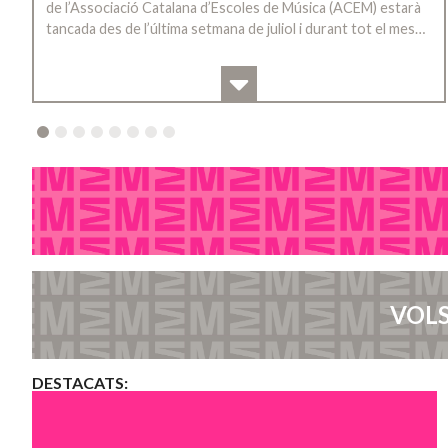
de l’Associació Catalana d’Escoles de Música (ACEM) estarà
tancada des de l’última setmana de juliol i durant tot el mes…
2
3
4
5
6
7
8
VOLS
DESTACATS: