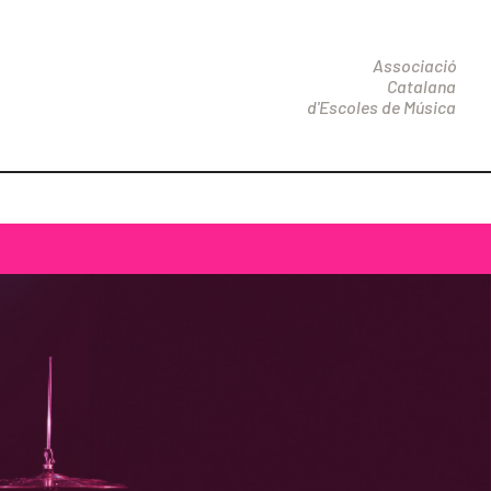
Associació
Catalana
d'Escoles de Música