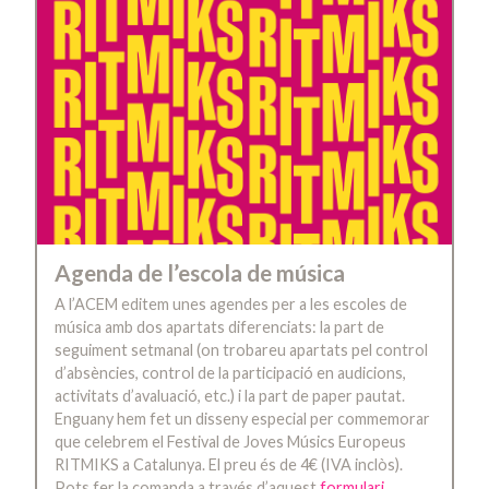
Agenda de l’escola de música
A l’ACEM editem unes agendes per a les escoles de
música amb dos apartats diferenciats: la part de
seguiment setmanal (on trobareu apartats pel control
d’absències, control de la participació en audicions,
activitats d’avaluació, etc.) i la part de paper pautat.
Enguany hem fet un disseny especial per commemorar
que celebrem el Festival de Joves Músics Europeus
RITMIKS a Catalunya. El preu és de 4€ (IVA inclòs).
Pots fer la comanda a través d’aquest
formulari
.