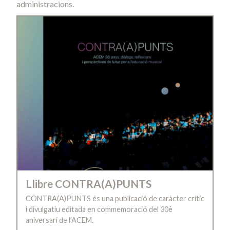
administracions.
Llibre CONTRA(A)PUNTS
CONTRA(A)PUNTS és una publicació de caràcter crític
i divulgatiu editada en commemoració del 30è
aniversari de l’ACEM.