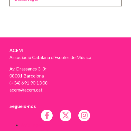
ACEM
Associació Catalana d’Escoles de Música
Av. Drassanes 3, 3r
08001 Barcelona
(+34) 691 90 13 08
acem@acem.cat
Segueix-nos
Avís legal