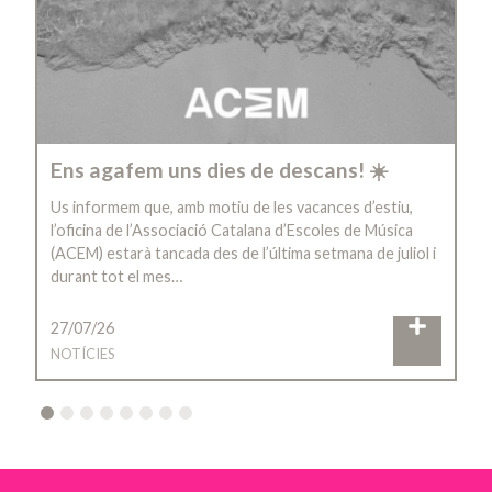
Ens agafem uns dies de descans! ☀️
Us informem que, amb motiu de les vacances d’estiu,
l’oficina de l’Associació Catalana d’Escoles de Música
(ACEM) estarà tancada des de l’última setmana de juliol i
durant tot el mes…
27/07/26
NOTÍCIES
2
3
4
5
6
7
8