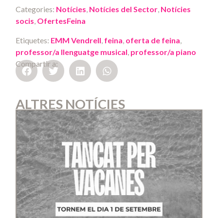
Categories:
Notícies
,
Notícies del Sector
,
Notícies
socis
,
OfertesFeina
Etiquetes:
EMM Vendrell
,
feina
,
oferta de feina
,
professor/a llenguatge musical
,
professor/a piano
Compartir a:
ALTRES NOTÍCIES