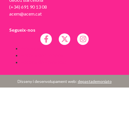
(+34) 691 90 13 08
acem@acem.cat
Segueix-nos
Avís legal
Política de Cookies
Política de Privacitat
Disseny i desenvolupament web:
depastademoniato