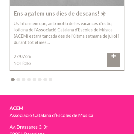
Ens agafem uns dies de descans! ☀️
Us informem que, amb motiu de les vacances d’estiu,
l’oficina de l’Associació Catalana d’Escoles de Música
(ACEM) estarà tancada des de l’última setmana de juliol i
durant tot el mes…
27/07/26
NOTÍCIES
2
3
4
5
6
7
8
ACEM
Associació Catalana d’Escoles de Música
Av. Drassanes 3, 3r
08001 Barcelona