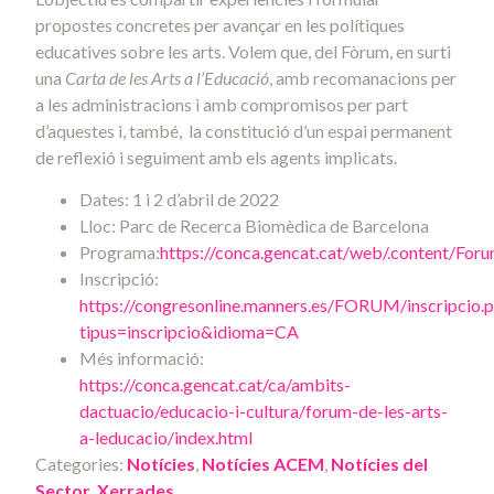
propostes concretes per avançar en les polítiques
educatives sobre les arts. Volem que, del Fòrum, en surti
una
Carta de les Arts a l’Educació
, amb recomanacions per
a les administracions i amb compromisos per part
d’aquestes i, també, la constitució d’un espai permanent
de reflexió i seguiment amb els agents implicats.
Dates: 1 i 2 d’abril de 2022
Lloc: Parc de Recerca Biomèdica de Barcelona
Programa:
https://conca.gencat.cat/web/.content/Fo
Inscripció:
https://congresonline.manners.es/FORUM/inscripcio.
tipus=inscripcio&idioma=CA
Més informació:
https://conca.gencat.cat/ca/ambits-
dactuacio/educacio-i-cultura/forum-de-les-arts-
a-leducacio/index.html
Categories:
Notícies
,
Notícies ACEM
,
Notícies del
Sector
,
Xerrades