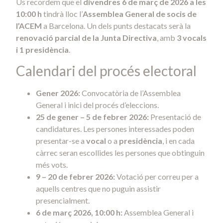
Us recordem que el
divendres 6 de març de 2026 a les
10:00 h
tindrà lloc l’
Assemblea General de socis de
l’ACEM
a Barcelona. Un dels punts destacats serà la
renovació parcial de la Junta Directiva
, amb
3 vocals
i 1 presidència
.
Calendari del procés electoral
Gener 2026:
Convocatòria de l’Assemblea
General i inici del procés d’eleccions.
25 de gener – 5 de febrer 2026:
Presentació de
candidatures. Les persones interessades poden
presentar-se a
vocal
o a
presidència
, i en cada
càrrec seran escollides les persones que obtinguin
més vots.
9 – 20 de febrer 2026:
Votació per correu per a
aquells centres que no puguin assistir
presencialment.
6 de març 2026, 10:00 h:
Assemblea General i