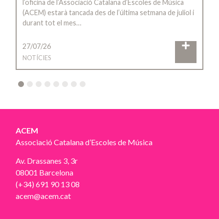
l’oficina de l’Associació Catalana d’Escoles de Música
(ACEM) estarà tancada des de l’última setmana de juliol i
durant tot el mes…
27/07/26
NOTÍCIES
2
3
4
5
6
7
8
ACEM
Associació Catalana d’Escoles de Música
Av. Drassanes 3, 3r
08001 Barcelona
(+34) 691 90 13 08
acem@acem.cat