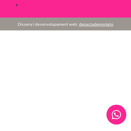
Política de Privacitat
Disseny i desenvolupament web:
depastademoniato