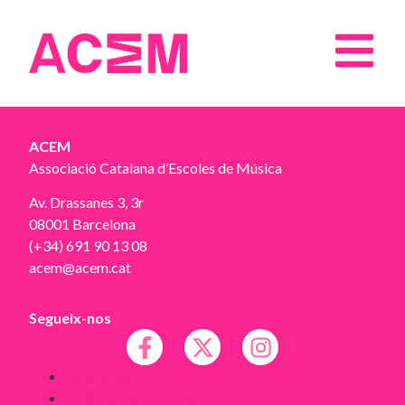
ACEM
Associació Catalana d’Escoles de Música
Av. Drassanes 3, 3r
08001 Barcelona
(+34) 691 90 13 08
acem@acem.cat
Segueix-nos
Avís legal
Política de Cookies