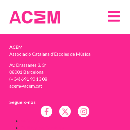
ACEM
Associació Catalana d’Escoles de Música
Av. Drassanes 3, 3r
08001 Barcelona
(+34) 691 90 13 08
acem@acem.cat
Segueix-nos
Avís legal
Política de Cookies