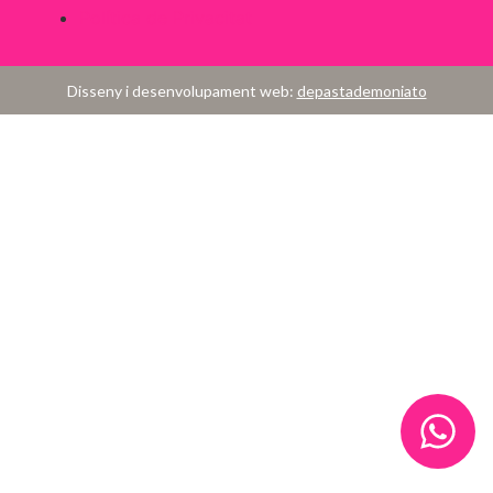
Política de Privacitat
Disseny i desenvolupament web:
depastademoniato