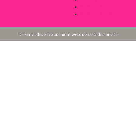
Política de Cookies
Política de Privacitat
Disseny i desenvolupament web:
depastademoniato