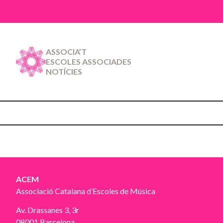
ASSOCIA’T
ESCOLES ASSOCIADES
NOTÍCIES
ACEM
Associació Catalana d’Escoles de Música
Av. Drassanes 3, 3r
08001 Barcelona