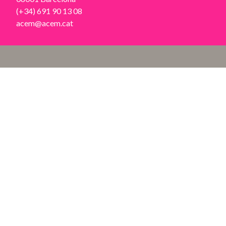
(+34) 691 90 13 08
acem@acem.cat