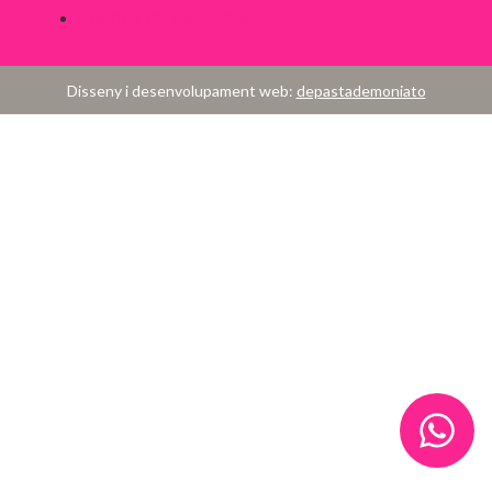
Política de Privacitat
Disseny i desenvolupament web:
depastademoniato