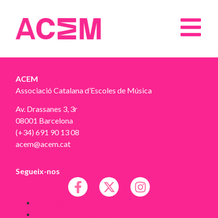
ACEM
Associació Catalana d’Escoles de Música
Av. Drassanes 3, 3r
08001 Barcelona
(+34) 691 90 13 08
acem@acem.cat
Segueix-nos
Avís legal
Política de Cookies