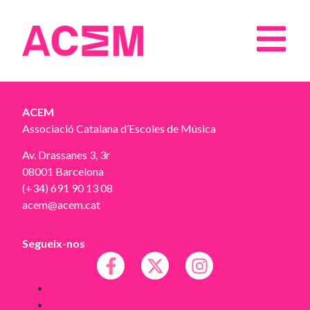
ACEM
Associació Catalana d’Escoles de Música
Av. Drassanes 3, 3r
08001 Barcelona
(+34) 691 90 13 08
acem@acem.cat
Segueix-nos
Avís legal
Política de Cookies