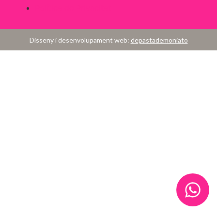
Política de Privacitat
Disseny i desenvolupament web:
depastademoniato