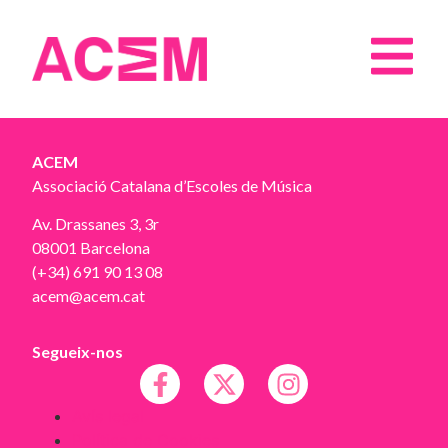
ACEM
Associació Catalana d’Escoles de Música
Av. Drassanes 3, 3r
08001 Barcelona
(+34) 691 90 13 08
acem@acem.cat
Segueix-nos
Avís legal
Política de Cookies