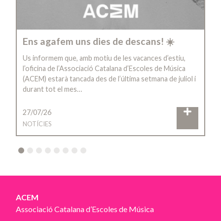
Ens agafem uns dies de descans! ☀️
Us informem que, amb motiu de les vacances d’estiu,
l’oficina de l’Associació Catalana d’Escoles de Música
(ACEM) estarà tancada des de l’última setmana de juliol i
durant tot el mes…
27/07/26
NOTÍCIES
2
3
4
5
6
7
8
ACEM
Associació Catalana d’Escoles de Música