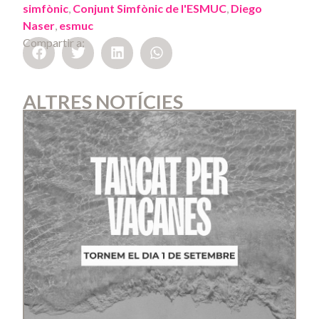
simfònic
,
Conjunt Simfònic de l'ESMUC
,
Diego
Naser
,
esmuc
Compartir a:
ALTRES NOTÍCIES