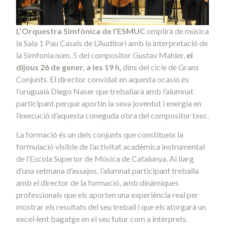
L’Orquestra Simfònica de l’ESMUC
omplirà de música
la Sala 1 Pau Casals de L’Auditori amb la interpretació de
la Simfonia núm. 5 del compositor Gustav Mahler,
el
dijous 26 de gener, a les 19 h,
dins del cicle de Grans
Conjunts. El director convidat en aquesta ocasió és
l’uruguaià Diego Naser que treballarà amb l’alumnat
participant perquè aportin la seva joventut i energia en
l’execució d’aquesta coneguda obra del compositor txec.
La formació és un dels conjunts que constitueix la
formulació visible de l’activitat acadèmica instrumental
de l’Escola Superior de Música de Catalunya. Al llarg
d’una setmana d’assajos, l’alumnat participant treballa
amb el director de la formació, amb dinàmiques
professionals que els aporten una experiència real per
mostrar els resultats del seu treball i que els atorgarà un
excel·lent bagatge en el seu futur com a intèrprets.