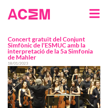
Concert gratuït del Conjunt
Simfònic de l’ESMUC amb la
interpretació de la 5a Simfonia
de Mahler
18/01/2023