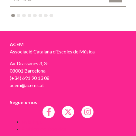
2
3
4
5
6
7
8
ACEM
Associació Catalana d’Escoles de Música
Av. Drassanes 3, 3r
08001 Barcelona
(+34) 691 90 13 08
acem@acem.cat
Segueix-nos
Avís legal
Política de Cookies