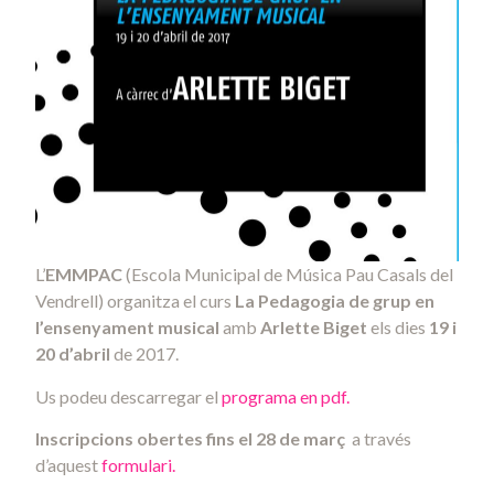
L’
EMMPAC
(Escola Municipal de Música Pau Casals del
Vendrell) organitza el curs
La Pedagogia de grup en
l’ensenyament musical
amb
Arlette Biget
els dies
19 i
20 d’abril
de 2017.
Us podeu descarregar el
programa en pdf.
Inscripcions obertes fins el 28 de març
a través
d’aquest
formulari.