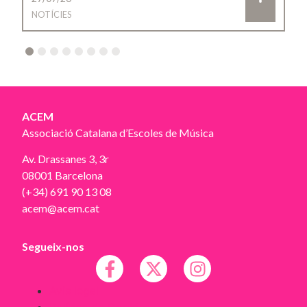
NOTÍCIES
2
3
4
5
6
7
8
ACEM
Associació Catalana d’Escoles de Música
Av. Drassanes 3, 3r
08001 Barcelona
(+34) 691 90 13 08
acem@acem.cat
Segueix-nos
Avís legal