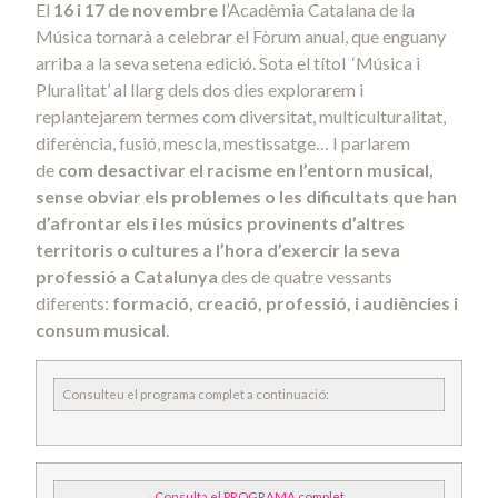
El
16 i 17 de novembre
l’Acadèmia Catalana de la
Música tornarà a celebrar el Fòrum anual, que enguany
arriba a la seva setena edició. Sota el títol ‘Música i
Pluralitat’ al llarg dels dos dies explorarem i
replantejarem termes com diversitat, multiculturalitat,
diferència, fusió, mescla, mestissatge… I parlarem
de
com desactivar el racisme en l’entorn musical,
sense obviar els problemes o les dificultats que han
d’afrontar els i les músics provinents d’altres
territoris o cultures a l’hora d’exercir la seva
professió a Catalunya
des de quatre vessants
diferents:
formació, creació, professió, i audiències i
consum musical
.
Consulteu el programa complet a continuació:
Consulta el PROGRAMA complet