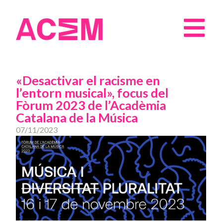
«Desactivar el racisme en
l’entorn musical», focus del
Fòrum 2023 de l’Acadèmia
Catalana de la Música
07/11/2023