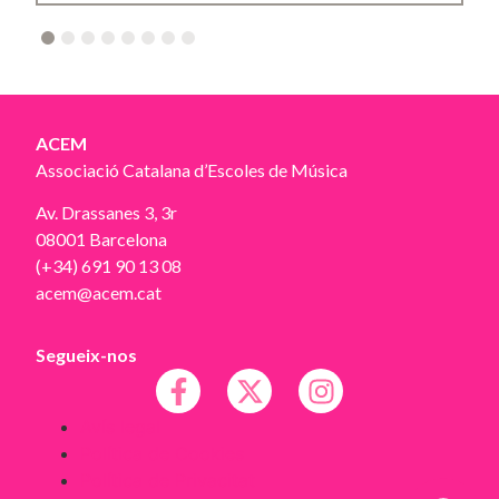
2
3
4
5
6
7
8
ACEM
Associació Catalana d’Escoles de Música
Av. Drassanes 3, 3r
08001 Barcelona
(+34) 691 90 13 08
acem@acem.cat
Segueix-nos
Avís legal
Política de Cookies
Política de Privacitat