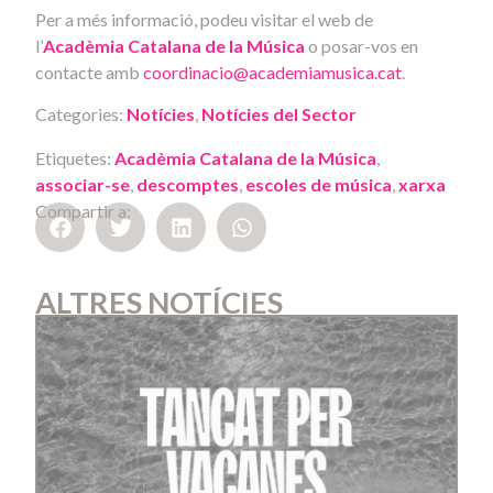
Per a més informació, podeu visitar el web de
l’
Acadèmia Catalana de la Música
o posar-vos en
contacte amb
coordinacio@academiamusica.cat
.
Categories:
Notícies
,
Notícies del Sector
Etiquetes:
Acadèmia Catalana de la Música
,
associar-se
,
descomptes
,
escoles de música
,
xarxa
Compartir a:
ALTRES NOTÍCIES