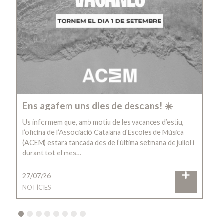
Ens agafem uns dies de descans! ☀️
Us informem que, amb motiu de les vacances d’estiu,
l’oficina de l’Associació Catalana d’Escoles de Música
(ACEM) estarà tancada des de l’última setmana de juliol i
durant tot el mes…
27/07/26
NOTÍCIES
2
3
4
5
6
7
8