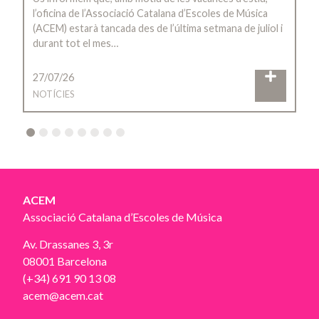
l’oficina de l’Associació Catalana d’Escoles de Música
(ACEM) estarà tancada des de l’última setmana de juliol i
durant tot el mes…
27/07/26
NOTÍCIES
2
3
4
5
6
7
8
ACEM
Associació Catalana d’Escoles de Música
Av. Drassanes 3, 3r
08001 Barcelona
(+34) 691 90 13 08
acem@acem.cat