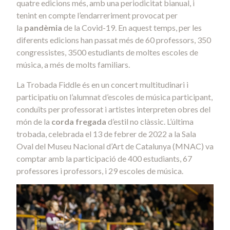
quatre edicions més, amb una periodicitat bianual, i
tenint en compte l’endarreriment provocat per
la
pandèmia
de la Covid-19. En aquest temps, per les
diferents edicions han passat més de 60 professors, 350
congressistes, 3500 estudiants de moltes escoles de
música, a més de molts familiars.
La Trobada Fiddle és en un concert multitudinari i
participatiu on l’alumnat d’escoles de música participant,
conduïts per professorat i artistes interpreten obres del
món de la
corda fregada
d’estil no clàssic. L’última
trobada, celebrada el 13 de febrer de 2022 a la Sala
Oval del Museu Nacional d’Art de Catalunya (MNAC) va
comptar amb la participació de 400 estudiants, 67
professores i professors, i 29 escoles de música.