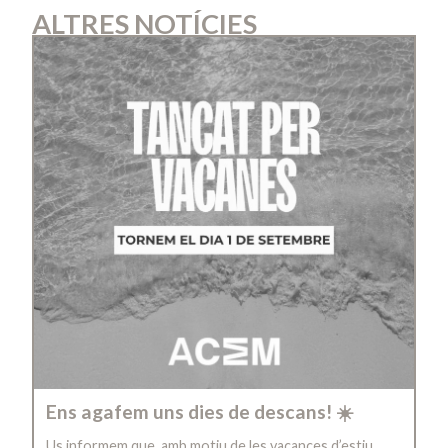
ALTRES NOTÍCIES
Ens agafem uns dies de descans! ☀️
Us informem que, amb motiu de les vacances d’estiu,