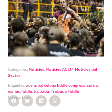
Categories:
Notícies
,
Notícies ACEM
,
Notícies del
Sector
Etiquetes:
acem
,
barcelona fiddle congress
,
corda
,
esmuc
,
fiddle
,
trobada
,
Trobada Fiddle
Compartir a: