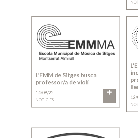
NOT
L’
in
L’EMM de Sitges busca
pr
professor/a de violí
ll
14/09/22
12/
NOTÍCIES
NOT