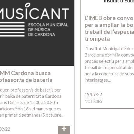
L’IMEB obre convo
per a ampliar la bo
treball de l’especia
trompeta
L’Institut Municipal d’Edu
Barcelona obrirà la convo
procés selectiu per a ampl
treball de l’especialitat
EMM Cardona busca
per a la cobertura de subs
ofessor/a de bateria
interinatges…
quen professor/a de bateria per
19/09/22
rir baixa de paternitat a Cardona
NOTÍCIES
aris Dimarts de 15.00 a 20.30 h
dicions Són 16 setmanes que es
ien primer 6 setmanes (5 octubre…
09/22