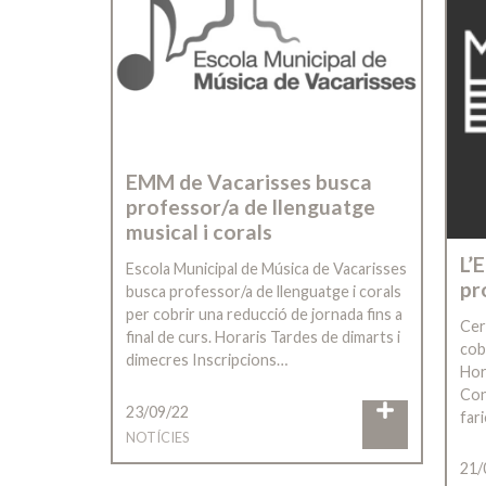
EMM de Vacarisses busca
professor/a de llenguatge
musical i corals
L’
Escola Municipal de Música de Vacarisses
pr
busca professor/a de llenguatge i corals
per cobrir una reducció de jornada fins a
Cer
final de curs. Horaris Tardes de dimarts i
cob
dimecres Inscripcions…
Hor
Con
23/09/22
far
NOTÍCIES
21/