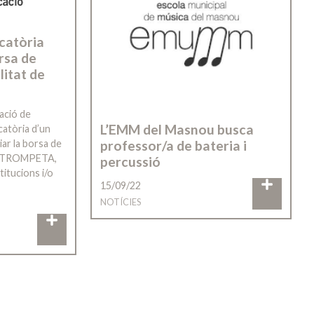
catòria
rsa de
litat de
cació de
L’EMM del Masnou busca
catòria d’un
professor/a de bateria i
iar la borsa de
 de TROMPETA,
percussió
titucions i/o
15/09/22
NOTÍCIES