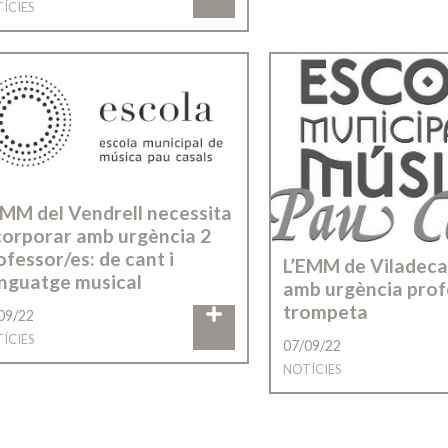
ÍCIES
EMM del Vendrell necessita
corporar amb urgència 2
ofessor/es: de cant i
L’EMM de Viladeca
enguatge musical
amb urgència prof
trompeta
09/22
ÍCIES
07/09/22
NOTÍCIES