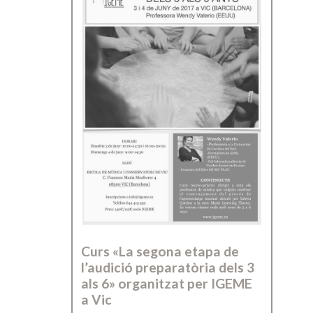
Curs «La segona etapa de
l’audició preparatòria dels 3
als 6» organitzat per IGEME
a Vic