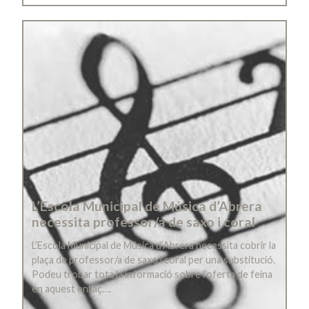
L’Escola Municipal de Música d’Abrera
necessita professor/a de saxo i coral
L’Escola Municipal de Música d’Abrera necessita cobrir la
plaça de professor/a de saxo i coral per una substitució.
Podeu trobar tota la informació sobre l’oferta de feina
en aquest enllaç….