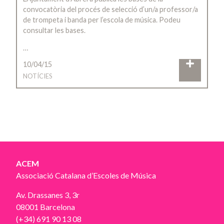
convocatòria del procés de selecció d’un/a professor/a
de trompeta i banda per l’escola de música. Podeu
consultar les bases.
…
10/04/15
NOTÍCIES
ACEM
Associació Catalana d’Escoles de Música
Av. Drassanes 3, 3r
08001 Barcelona
(+34) 691 90 13 08