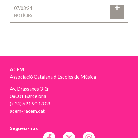
07/03/24
NOTÍCIES
ACEM
Associació Catalana d’Escoles de Música
Av. Drassanes 3, 3r
08001 Barcelona
(+34) 691 90 13 08
acem@acem.cat
Segueix-nos