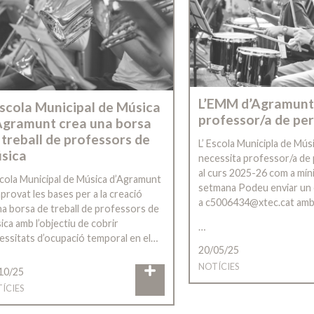
L’EMM d’Agramunt
Escola Municipal de Música
professor/a de pe
Agramunt crea una borsa
 treball de professors de
L’ Escola Municipla de Mú
sica
necessita professor/a de
al curs 2025-26 com a míni
scola Municipal de Música d’Agramunt
setmana Podeu enviar un
aprovat les bases per a la creació
a c5006434@xtec.cat amb 
na borsa de treball de professors de
ica amb l’objectiu de cobrir
…
essitats d’ocupació temporal en el…
20/05/25
NOTÍCIES
10/25
ÍCIES