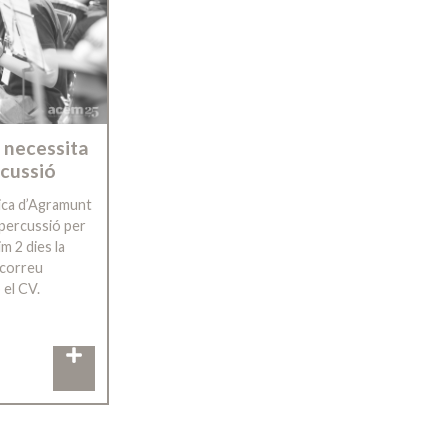
 necessita
rcussió
sica d’Agramunt
 percussió per
m 2 dies la
 correu
el CV.