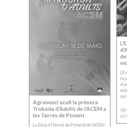
L’
d’
de
mú
L’E
ha 
d’u
mús
nec
Agramunt acull la primera
Trobada d’Adults de l’ACEM a
16/
les Terres de Ponent
NOT
La Zona 4 (Terres de Ponent) de l’ACEM