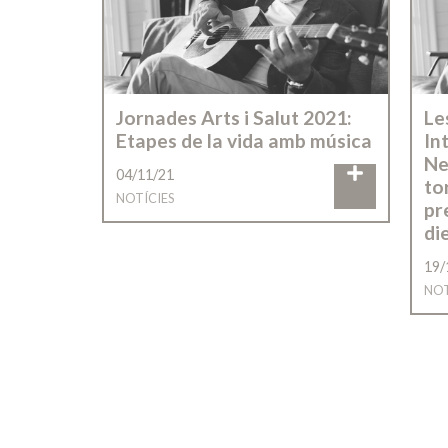
Jornades Arts i Salut 2021:
Le
Etapes de la vida amb música
In
Ne
04/11/21
to
NOTÍCIES
pr
di
19/
NOT