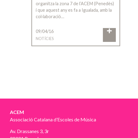
organitza la zona 7 de l’ACEM (Penedès)
i que aquest any es fa a Igualada, amb la
col·laboració…
09/04/16
NOTÍCIES
ACEM
Associació Catalana d’Escoles de Música
Av. Drassanes 3, 3r