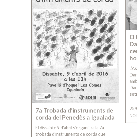
El
Da
ce
ho
L’A
Dan
amb
Dans
set
25/
7a Trobada d’instruments de
NOT
corda del Penedès a Igualada
El dissabte 9 d’abril s’organitza la 7a
trobada d’instruments de corda que