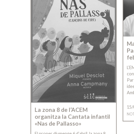
Ma
Pa
fe
L’E
con
Par
idee
Amb
15/
La zona 8 de l’ACEM
NOT
organitza la Cantata infantil
«Nas de Pallasso»
El proper diumenge 6 d’abril, la zona 8