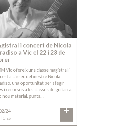
gistral i concert de Nicola
radiso a Vic el 22 i 23 de
brer
MM Vic ofereix una classe magistral i
cert a càrrec del mestre Nicola
adiso, una oportunitat per afegir
s i recursos a les classes de guitarra.
 nou material, punts…
02/24
ÍCIES