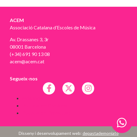
ACEM
Associació Catalana d’Escoles de Música
Av. Drassanes 3, 3r
08001 Barcelona
(+34) 691 90 13 08
acem@acem.cat
Segueix-nos
Avís legal
Política de Cookies
Política de Privacitat
Disseny i desenvolupament web:
depastademoniato