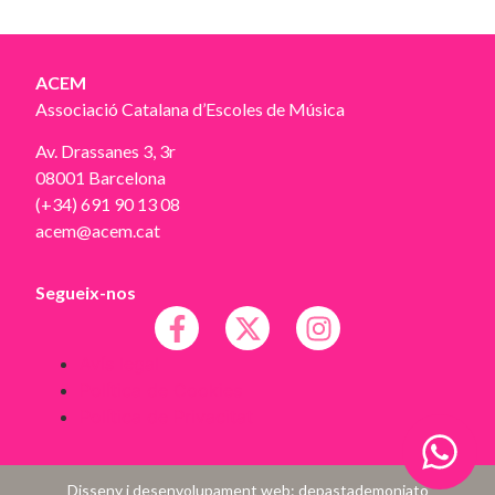
ACEM
Associació Catalana d’Escoles de Música
Av. Drassanes 3, 3r
08001 Barcelona
(+34) 691 90 13 08
acem@acem.cat
Segueix-nos
Avís legal
Política de Cookies
Política de Privacitat
Disseny i desenvolupament web:
depastademoniato