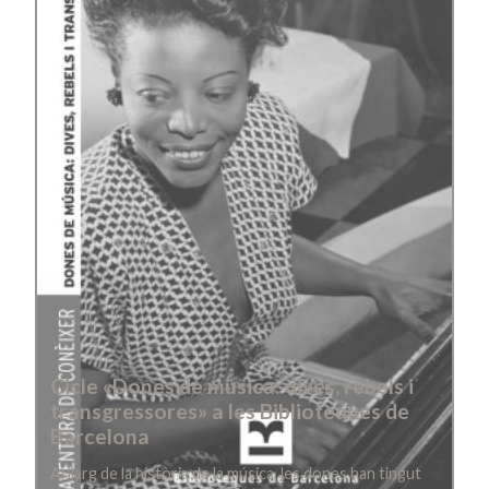
Cicle «Dones de música: dives, rebels i
transgressores» a les Biblioteques de
Barcelona
Al llarg de la història de la música, les dones han tingut