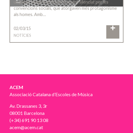
un paper sempre actiu però sovint silenciat per les
convencions socials, que atorgaven més protagonisme
als homes. Amb…
02/03/15
NOTÍCIES
ACEM
Associació Catalana d’Escoles de Música
Av. Drassanes 3, 3r
08001 Barcelona
(+34) 691 90 13 08
acem@acem.cat