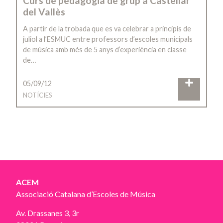
Curs de pedagogia de grup a Castellar
del Vallès
A partir de la trobada que es va celebrar a principis de
juliol a l’ESMUC entre professors d’escoles municipals
de música amb més de 5 anys d’experiència en classe
de…
05/09/12
NOTÍCIES
ACEM
Associació Catalana d’Escoles de Música
Av. Drassanes 3, 3r