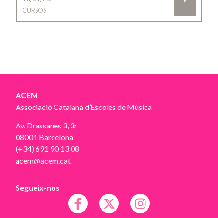
CURSOS
ACEM
Associació Catalana d’Escoles de Música
Av. Drassanes 3, 3r
08001 Barcelona
(+34) 691 90 13 08
acem@acem.cat
Segueix-nos