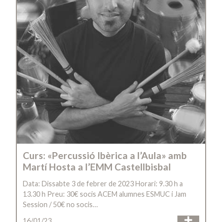
Curs: «Percussió Ibèrica a l’Aula» amb
Martí Hosta a l’EMM Castellbisbal
Data: Dissabte 3 de febrer de 2023 Horari: 9.30 h a
13.30 h Preu: 30€ socis ACEM alumnes ESMUC i Jam
Session / 50€ no socis…
16/01/23