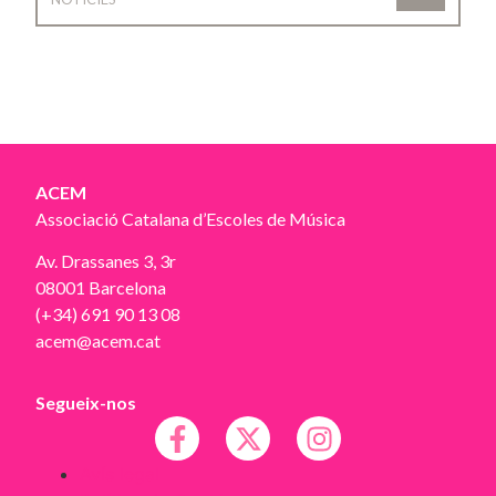
ACEM
Associació Catalana d’Escoles de Música
Av. Drassanes 3, 3r
08001 Barcelona
(+34) 691 90 13 08
acem@acem.cat
Segueix-nos
Avís legal