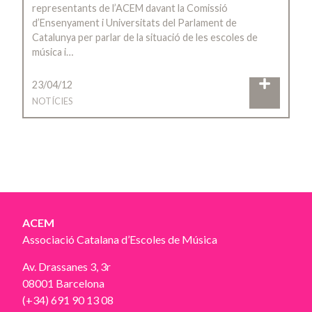
representants de l’ACEM davant la Comissió
d’Ensenyament i Universitats del Parlament de
Catalunya per parlar de la situació de les escoles de
música i…
23/04/12
NOTÍCIES
ACEM
Associació Catalana d’Escoles de Música
Av. Drassanes 3, 3r
08001 Barcelona
(+34) 691 90 13 08