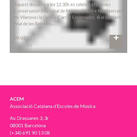
Aquest dissabte a les 12.30h es celebra a l’Escola i
Conservatori Municipal de Música «Mestre Montserrat»
de Vilanova i la Geltrú (Carrer Escorxador, 4) el concert
final de les Setenes…
09/04/12
NOTÍCIES
ACEM
Associació Catalana d’Escoles de Música
Av. Drassanes 3, 3r
08001 Barcelona
(+34) 691 90 13 08