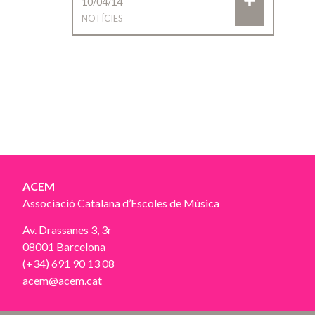
10/04/14
NOTÍCIES
ACEM
Associació Catalana d’Escoles de Música
Av. Drassanes 3, 3r
08001 Barcelona
(+34) 691 90 13 08
acem@acem.cat