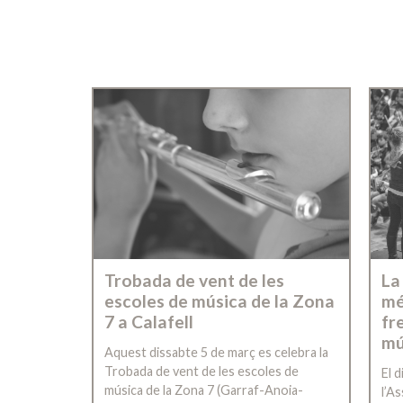
Trobada de vent de les
La
escoles de música de la Zona
mé
7 a Calafell
fr
mú
Aquest dissabte 5 de març es celebra la
Trobada de vent de les escoles de
El d
música de la Zona 7 (Garraf-Anoia-
l’A