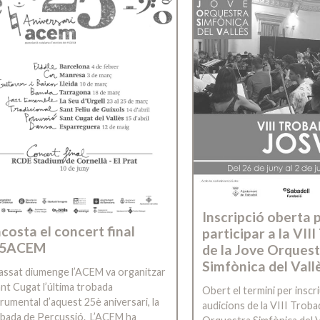
Inscripció oberta 
acosta el concert final
participar a la VII
25ACEM
de la Jove Orques
Simfònica del Vall
passat diumenge l’ACEM va organitzar
ant Cugat l’última trobada
Obert el termini per inscri
trumental d’aquest 25è aniversari, la
audicions de la VIII Troba
bada de Percussió. L’ACEM ha