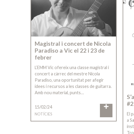
Magistral i concert de Nicola
Paradiso a Vic el 22 i 23 de
febrer
L’EMM Vic ofereix una classe magistral i
concert a càrrec del mestre Nicola
Paradiso, una oportunitat per afegir
idees i recursos a les classes de guitarra.
Amb nou material, punts…
S’
#
15/02/24
El 
NOTÍCIES
a S
ins
Tro