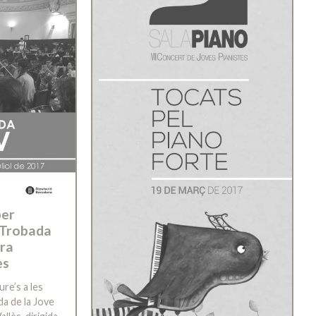
per
I Trobada
tra
ès
ure’s a les
da de la Jove