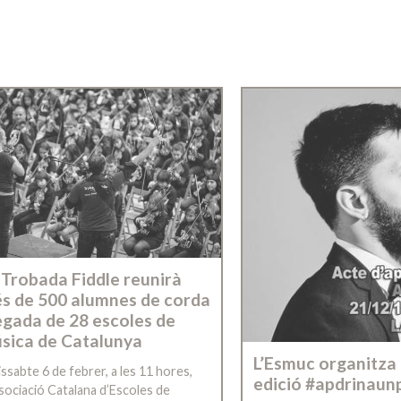
 Trobada Fiddle reunirà
s de 500 alumnes de corda
egada de 28 escoles de
sica de Catalunya
L’Esmuc organitza
issabte 6 de febrer, a les 11 hores,
edició #apdrinaun
ssociació Catalana d’Escoles de