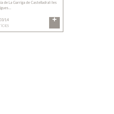
a de La Garriga de Castelladral i les
igues…
03/14
ÍCIES