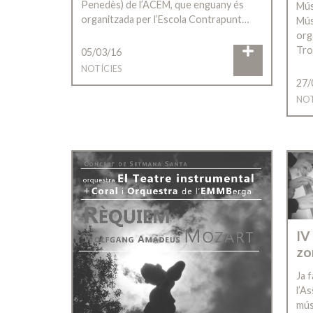
Penedès) de l’ACEM, que enguany és
Mús
organitzada per l’Escola Contrapunt…
Mús
org
Tro
05/03/16
NOTÍCIES
27/
NOT
IV
zo
Ja 
l’A
mús