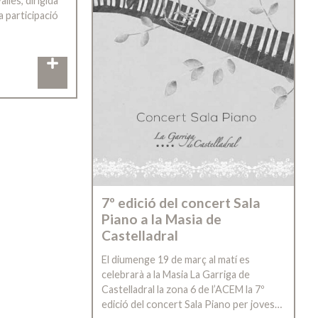
llès, dirigida
a participació
7º edició del concert Sala
Piano a la Masia de
Castelladral
El diumenge 19 de març al matí es
celebrarà a la Masia La Garriga de
Castelladral la zona 6 de l’ACEM la 7º
edició del concert Sala Piano per joves…