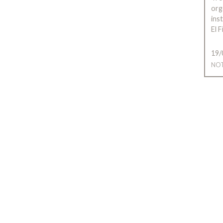
org
ins
El 
19/
NOT