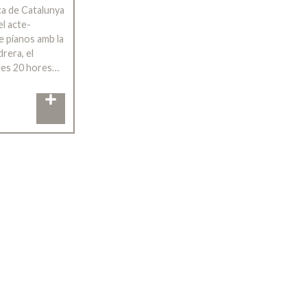
ca de Catalunya
el acte-
e pianos amb la
rera, el
les 20 hores…