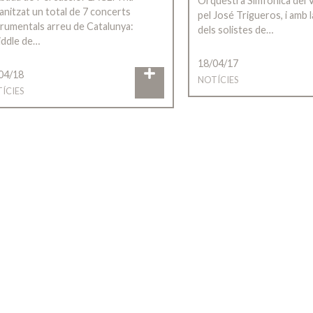
Orquestra Simfònica del Va
anitzat un total de 7 concerts
pel José Trigueros, i amb l
trumentals arreu de Catalunya:
dels solistes de…
Fiddle de…
18/04/17
04/18
NOTÍCIES
ÍCIES