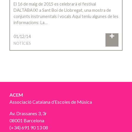
El 16 de maig de 2015 es celebrarà el festival
DALTABAIX! a Sant Boi de Llobregat, una mostra de
conjunts instrumentals i vocals Aquí teniu algunes de les
informacions: La…
01/12/14
NOTÍCIES
ACEM
Associació Catalana d’Escoles de Música
Av. Drassanes 3, 3r
08001 Barcelona
(+34) 691 90 13 08