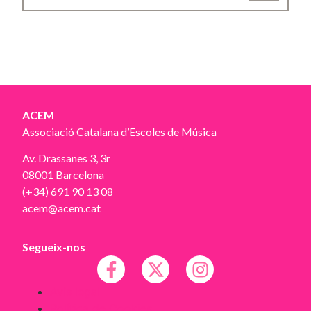
ACEM
Associació Catalana d’Escoles de Música
Av. Drassanes 3, 3r
08001 Barcelona
(+34) 691 90 13 08
acem@acem.cat
Segueix-nos
Avís legal
Política de Cookies