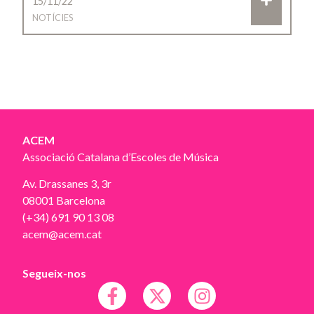
15/11/22
NOTÍCIES
ACEM
Associació Catalana d’Escoles de Música
Av. Drassanes 3, 3r
08001 Barcelona
(+34) 691 90 13 08
acem@acem.cat
Segueix-nos