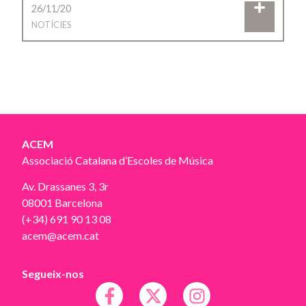
26/11/20
NOTÍCIES
ACEM
Associació Catalana d’Escoles de Música
Av. Drassanes 3, 3r
08001 Barcelona
(+34) 691 90 13 08
acem@acem.cat
Segueix-nos