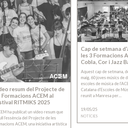
Cap de setmana d’
les 3 Formacions 
Cobla, Cor i Jazz 
Aquest cap de setmana, de
maig, 60 joves músics de 
escoles de música de l’AC
deo resum del Projecte de
Catalana d’Escoles de Mús
s Formacions ACEM al
reunit a Manresa per…
stival RITMIKS 2025
19/05/25
CEM ha publicat un vídeo resum que
NOTÍCIES
ll l’essència del Projecte de les
macions ACEM, una iniciativa artística