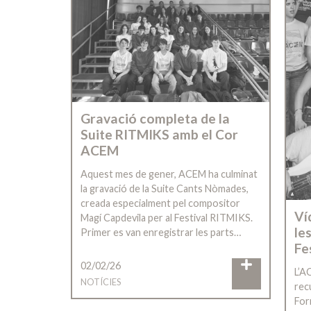
Gravació completa de la
Suite RITMIKS amb el Cor
ACEM
Aquest mes de gener, ACEM ha culminat
la gravació de la Suite Cants Nòmades,
creada especialment pel compositor
Ví
Magí Capdevila per al Festival RITMIKS.
le
Primer es van enregistrar les parts…
Fe
02/02/26
L’A
NOTÍCIES
recu
For