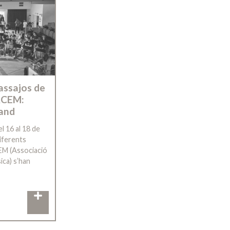
assajos de
ACEM:
Band
l 16 al 18 de
diferents
EM (Associació
ica) s’han