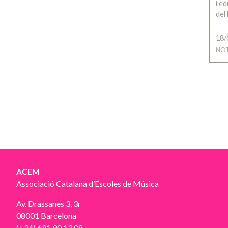
i e
del
18/
NOT
ACEM
Associació Catalana d’Escoles de Música
Av. Drassanes 3, 3r
08001 Barcelona
(+34) 691 90 13 08