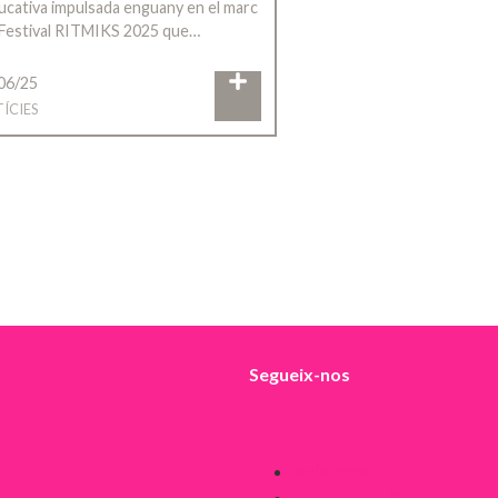
ducativa impulsada enguany en el marc
 Festival RITMIKS 2025 que…
06/25
ÍCIES
Segueix-nos
Avís legal
Política de Cookies