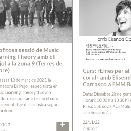
ofitosa sessió de Music
arning Theory amb Eli
jol a la zona 9 (Terres de
bre)
Curs: «Eines per al
coral» amb Elisen
passat 18 de març de 2023, la
Carrasco a EMM B
madora Eli Pujol, especialista en
ic Learning Theory d’Edwin
Data: Dissabte 28 de gen
don, va a portar a terme el curs
Horari: 10.30 h a 13.30 h i
aprenentatge de la música segons
Preu: 55€ socis ACEM al
ordon»…
Jam Session /…
22/11/22
03/23
CURSOS