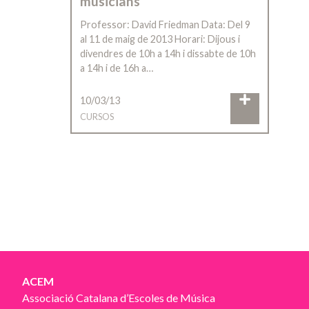
musicians
Professor: David Friedman Data: Del 9
al 11 de maig de 2013 Horari: Dijous i
divendres de 10h a 14h i dissabte de 10h
a 14h i de 16h a…
10/03/13
CURSOS
ACEM
Associació Catalana d’Escoles de Música