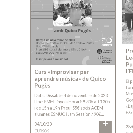
Pr
Le
Pu
l’E
Curs «Improvisar per
aprendre música» de Quico
El 
Pugès
for
Mus
Data: Dissabte 4 de novembre de 2023
Gor
Lloc: EMM Linyola Horari: 9.30h a 13.30h
«L’
i de 15h a 19h Preu: 55€ socis ACEM
E.G
alumnes ESMUC i Jam Session / 90€…
04/10/23
28/
CURSOS