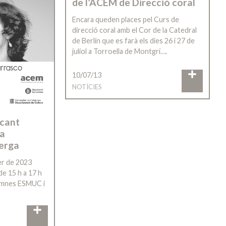
de l’ACEM de Direcció coral
Encara queden places pel Curs de
direcció coral amb el Cor de la Catedral
de Berlín que es farà els dies 26 i 27 de
juliol a Torroella de Montgrí….
10/07/13
NOTÍCIES
 cant
da
erga
er de 2023
 de 15 h a 17 h
umnes ESMUC i