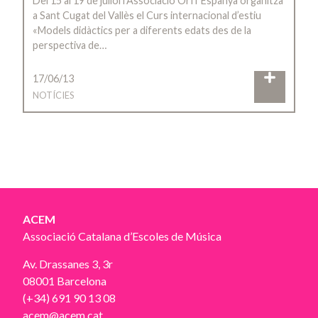
Del 15 al 19 de juliol l’Associació Orff Espanya organitza
a Sant Cugat del Vallès el Curs internacional d’estiu
«Models didàctics per a diferents edats des de la
perspectiva de…
17/06/13
NOTÍCIES
ACEM
Associació Catalana d’Escoles de Música
Av. Drassanes 3, 3r
08001 Barcelona
(+34) 691 90 13 08
acem@acem.cat