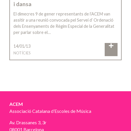
i dansa
El dimecres 9 de gener representants de l’ACEM van
assitir a una reunió convocada pel Servei d’ Ordenació
dels Ensenyaments de Règim Especial de la Generalitat
per parlar sobre el…
14/01/13
NOTÍCIES
ACEM
Associació Catalana d’Escoles de Música
Av. Drassanes 3, 3r
08001 Barcelona