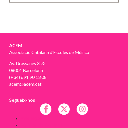
ACEM
Associació Catalana d’Escoles de Música
Av. Drassanes 3, 3r
08001 Barcelona
(+34) 691 90 13 08
acem@acem.cat
Segueix-nos
Avís legal
Política de Cookies