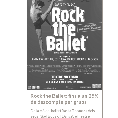
Rock the Ballet: fins a un 25%
de descompte per grups
De la mà del ballarí Rasta Thomas i dels
seus “Bad Boys of Dance”, el Teatre