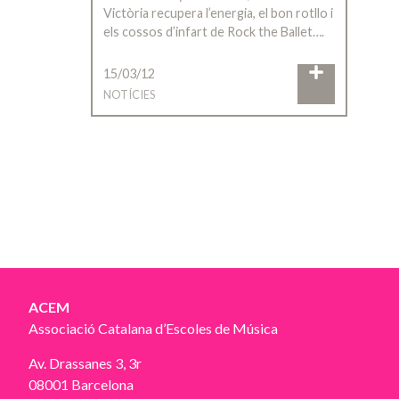
Victòria recupera l’energia, el bon rotllo i
els cossos d’infart de Rock the Ballet….
15/03/12
NOTÍCIES
ACEM
Associació Catalana d’Escoles de Música
Av. Drassanes 3, 3r
08001 Barcelona