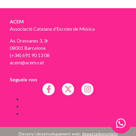
ACEM
Associació Catalana d’Escoles de Música
Av. Drassanes 3, 3r
08001 Barcelona
(+34) 691 90 13 08
acem@acem.cat
Segueix-nos
Avís legal
Política de Cookies
Política de Privacitat
Disseny i desenvolupament web:
depastademoniato