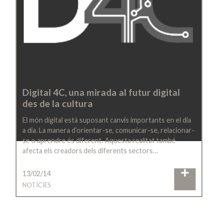
Digital 4C, una mirada al futur digital
des de la cultura
El món digital està suposant canvis importants en el dia
a dia. La manera d’orientar-se, comunicar-se, relacionar-
se o aprendre és diferent. Aquesta realitat també
afecta els creadors dels diferents sectors…
13/02/14
NOTÍCIES