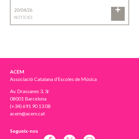
20/04/26
NOTÍCIES
ACEM
Associació Catalana d’Escoles de Música
Av. Drassanes 3, 3r
08001 Barcelona
(+34) 691 90 13 08
acem@acem.cat
Segueix-nos