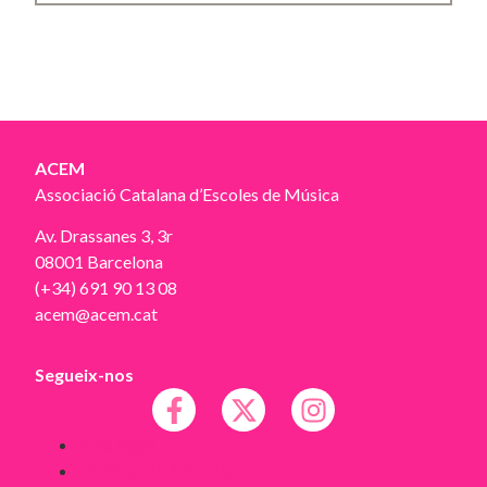
ACEM
Associació Catalana d’Escoles de Música
Av. Drassanes 3, 3r
08001 Barcelona
(+34) 691 90 13 08
acem@acem.cat
Segueix-nos
Avís legal
Política de Cookies