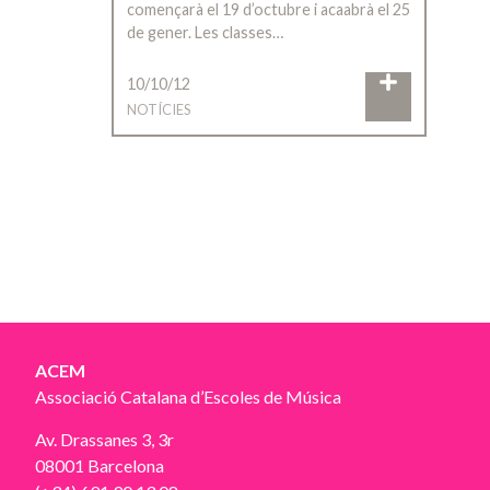
començarà el 19 d’octubre i acaabrà el 25
de gener. Les classes…
10/10/12
NOTÍCIES
ACEM
Associació Catalana d’Escoles de Música
Av. Drassanes 3, 3r
08001 Barcelona