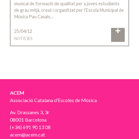
musical de formació de qualitat per a joves estudiants
de grau mitjà, creat i organitzat per l’Escola Municipal de
Música Pau Casals…
25/04/12
NOTÍCIES
ACEM
Associació Catalana d’Escoles de Música
Av. Drassanes 3, 3r
08001 Barcelona
(+34) 691 90 13 08
acem@acem.cat